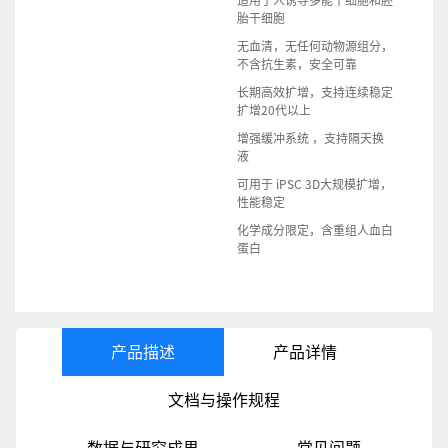
适用于人诱导多能干细胞和胚
胎干细胞
无血清，无任何动物源组分，
不含抗生素，安全可靠
长期高效扩增，支持连续稳定
扩增20代以上
增强缓冲系统 ，支持隔天换
液
可用于 iPSC 3D大规模扩增，
性能稳定
化学成分限定，含重组人血白
蛋白
产品描述
产品详情
文档与操作规程