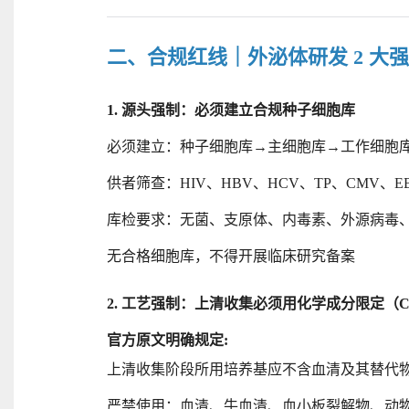
二、合规红线｜外泌体研发
2 大
1. 源头强制：必须建立合规种子细胞库
必须建立：种子细胞库
→主细胞库→工作细胞
供者筛查：
HIV、HBV、HCV、TP、CMV、
库检要求：无菌、支原体、内毒素、外源病毒
无合格细胞库，不得开展临床研究备案
2. 工艺强制：上清收集必须用化学成分限定（
官方原文明确规定
:
上清收集阶段所用培养基应不含血清及其替代
严禁使用：血清、牛血清、血小板裂解物、动