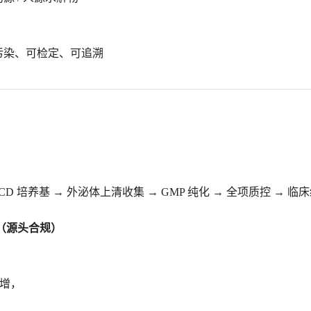
污染、可检定、可追溯
CD 培养基 → 外泌体上清收集 → GMP 纯化 → 全项质控 → 临
（源头合规）
定扩增，