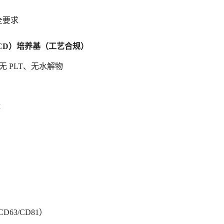
全要求
CD）培养基（工艺合规）
无 PLT、无水解物
体
D63/CD81）