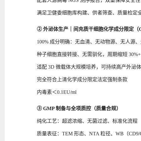
配套人源病毒
NGS 测序报告，双重保障安全性
满足卫健委细胞库构建、供者筛查、质量检定
② 外泌体生产｜间充质干细胞化学成分限定（
100% 成分明确：无血清、无动物源、无人源、
种子细胞直接转接、无需驯化，周期缩短
30%+
适配
3D 微载体大规模培养，可持续高产外泌
完全符合上清化学成分限定法定强制条款
内毒素＜
0.1EU/ml
③ GMP 制备与全项质控（质量合规）
纯化工艺：超滤浓缩、无菌过滤、标准化流程
质量表征：
TEM 形态、NTA 粒径、WB（CD9/C